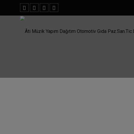
TUNCAY 
Ana Sayfa
/
Haberler
/
Tuncay Tuncel "Benimle Evlenir Misi