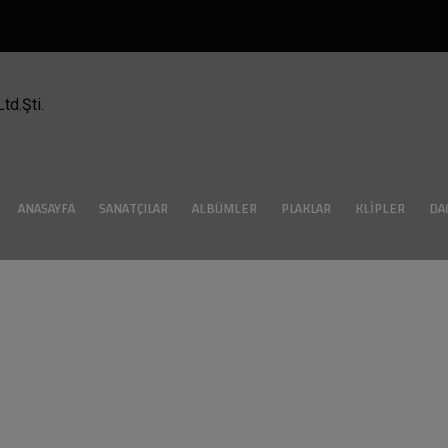
ANASAYFA
SANATÇILAR
ALBÜMLER
PLAKLAR
KLIPLER
DA
TUNCEL "BENIMLE EVLENIR
n?"