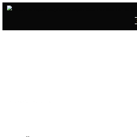
SANATÇI
İZMIRLI TAYLAN
Ana Sayfa
/
Sanatçılar
/
İzmirli Taylan