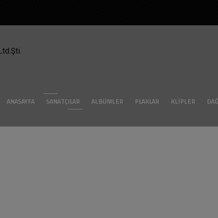
ANASAYFA
SANATÇILAR
ALBÜMLER
PLAKLAR
KLIPLER
DAĞ
SANATÇI
GÖNÜL YAZAR