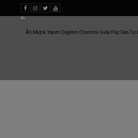
Ana Sayfa
/
Sanatçılar
/
Gönül Yazar