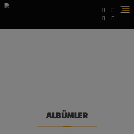
SANATÇI
FERHAT SAĞLAM
Ana Sayfa
/
Sanatçılar
/
Ferhat Sağlam
ALBÜMLER