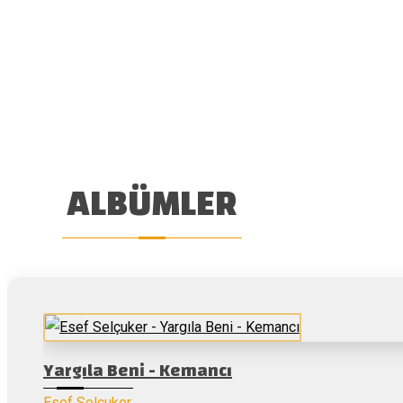
Ana Sayfa
/
Sanatçılar
/
Esef Selçuker
ALBÜMLER
Yargıla Beni - Kemancı
Esef Selçuker