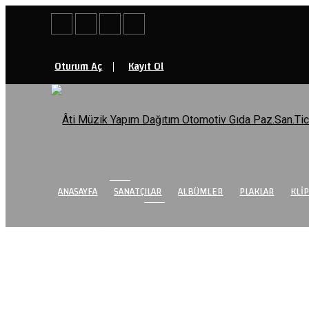
|
Oturum Aç
Kayıt Ol
ANASAYFA
SANATÇILAR
ALBÜMLER
PLAKLAR
KLI
SANATÇI
ESEF SELÇUKER