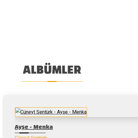
Ana Sayfa
/
Sanatçılar
/
Cüneyt Şentürk
ALBÜMLER
Ayşe - Menka
Cüneyt Şentürk