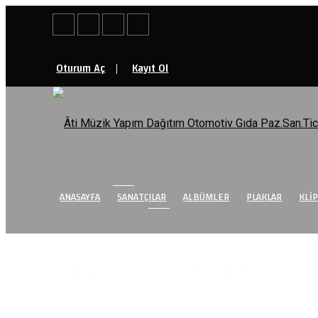
|
Oturum Aç
Kayıt Ol
ANASAYFA
SANATÇILAR
ALBÜMLER
PLAKLAR
KLI
SANATÇI
CÜNEYT ŞENTÜRK