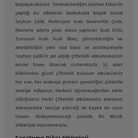
başlayacaksınız. Tonmaisterliğini Gökhan Erken’in
yaptığı bu albümde darbukada büyük üstad
Seyhun Çelik, Perküsyon kralı Selahattin Çelik,
Klarnete adeta yılan dansı yaptıran Suat Dirili,
Zurnanın kralı Fuat İlbey, yönetmenliğin ve
aranjörlüğün yanı sıra bass ve accompanyde
Ceyhun Çelik’in yer aldığı çiftetelli albümümüzün
mixini Enver Akarcalı üstlenmiştir. 11 adet
birbirinden güzel çiftetelli bulunan albümümüz
her eve, her arabaya girmesi gerektiğini şiddetle
tavsiye ediyoruz. Herkesi oynatacağından emin
olduğumuz Harbi Çiftetelli albümümüz alanların
almayanlara tavsiye edeceği ve başka bir oyun
havası dinleyemeyeceği şekilde Âti Müzik
etiketiyle hazırlanmıştır.
Sanatçının Diğer Albümleri