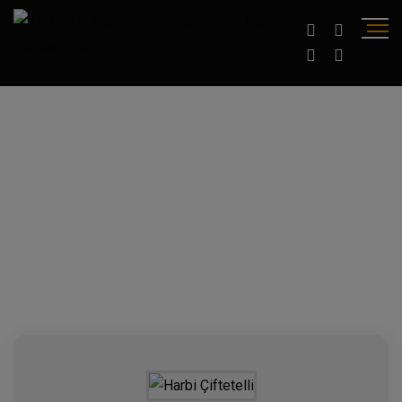
ALBÜM
HARBI ÇIFTETELLI
Ana Sayfa
/
Albümler
/
Harbi Çiftetelli