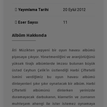
Yayımlama Tarihi
20 Eylül 2012
Eser Sayısı
11
Albüm Hakkında
Âti Müzikten yepyeni bir oyun havası albümü
piyasaya çıkıyor. Yönetmenliğini ve aranjörlüğünü
yüksek tirajlı albümlerde imzası bulunan büyük
üstad Ceyhun Çelik’in üstlendiği Harbi Çiftetelli
ismini verdiğimiz bu oyun havası albümü
dinleyenleri şıkır şıkır oynatacak bir albüm. Harbi
Çiftetelli albümünü dinlerken yerinizde
duramayacak darbukanın, klarnetin ve zurnanın
muhteşem ahengi ile ister istemez oynamaya