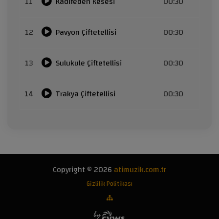
11
Kadifeden Kesesi
00:30
12
Pavyon Çiftetellisi
00:30
13
Sulukule Çiftetellisi
00:30
14
Trakya Çiftetellisi
00:30
Copyright © 2026
atimuzik.com.tr
Gizlilik Politikası