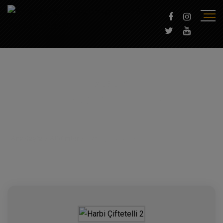
ALBÜM
HARBI ÇIFTETELLI 2
Ana Sayfa
/
Albümler
/
Harbi Çiftetelli 2