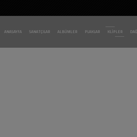
ANASAYFA
SANATÇILAR
ALBÜMLER
PLAKLAR
KLIPLER
DAĞ
VIDEO KLIP
YÜKSEK DAĞIN BAŞINA