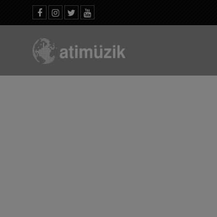
Ana Sayfa
/
Video Klipler
/
Yüksek Dağın Başına