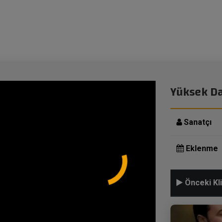
Yüksek D
Sanatçı
Eklenme
Önceki Kli