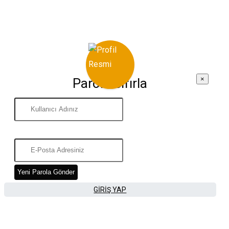
×
Parola Sıfırla
Yeni Parola Gönder
GIRIŞ YAP