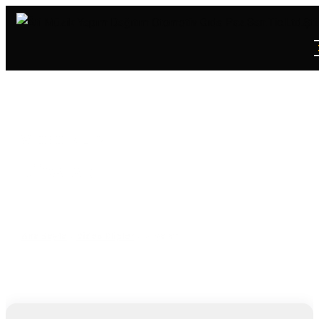
VIDEO KLIP
RÜYALAR
Ana Sayfa
/
Video Klipler
/
Rüyalar