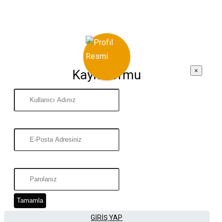
×
Kayıt Formu
Tamamla
GIRIŞ YAP