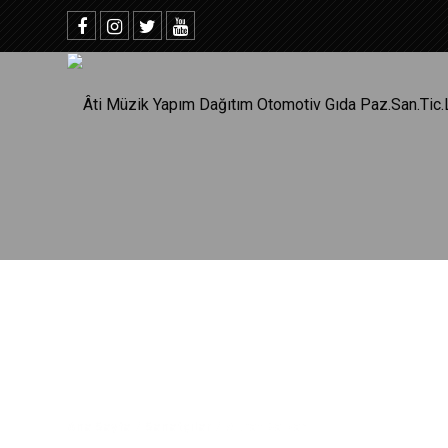
Ana Sayfa
/
Sanatçılar
/
Murat Balkan