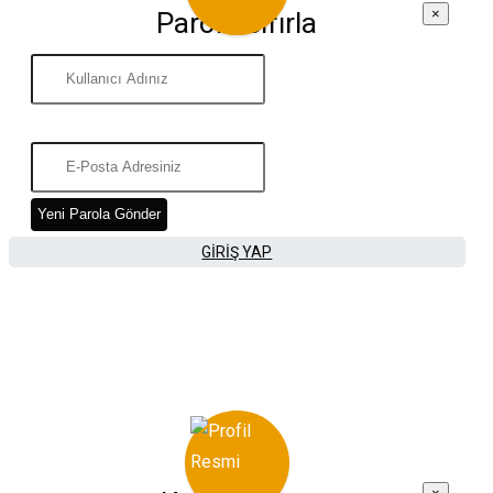
×
Parola Sıfırla
Yeni Parola Gönder
GIRIŞ YAP