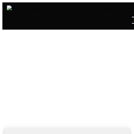
PLAK
SAKLI KAYITLAR 2 (ZEKI MÜREN)
Ana Sayfa
/
Plak
/
Saklı Kayıtlar 2 (Zeki Müren)