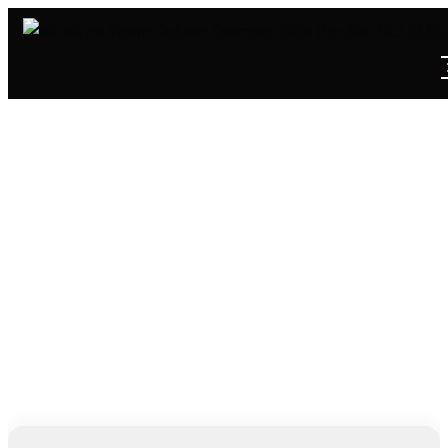
PLAK
GÜNAH BENIM (EYPIO)
Ana Sayfa
/
Plak
/
Günah Benim (Eypio)