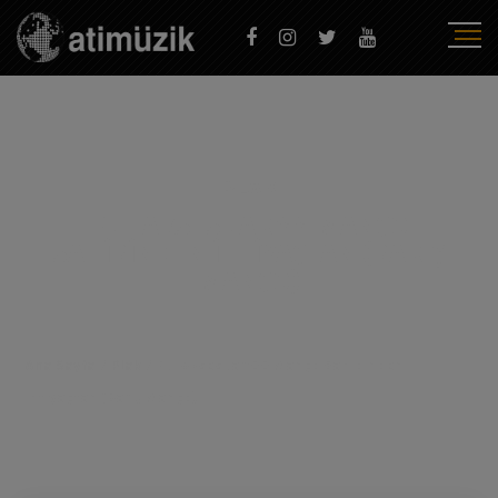
PLAK
FUL AKSESUAR'88 MANÇO
SAHIBINDEN İHTIYAÇTAN (BARIŞ
MANÇO)
Ana Sayfa
/
Plak
/
Ful Aksesuar'88 Manço Sahibinden
İhtiyaçtan (Barış Manço)