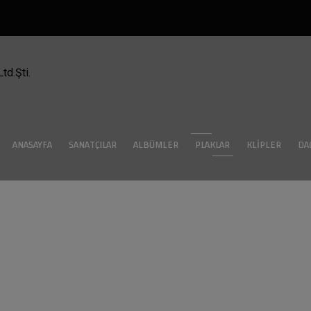
ANASAYFA
SANATÇILAR
ALBÜMLER
PLAKLAR
KLIPLER
DA
PLAK
LI ŞARKILAR (ÖZDEMIR 