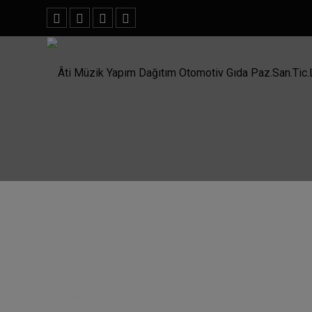
DÜŞÜNCE
Ana Sayfa
/
Plak
/
Düşünceli Şarkılar (Özdemir Erdoğan)