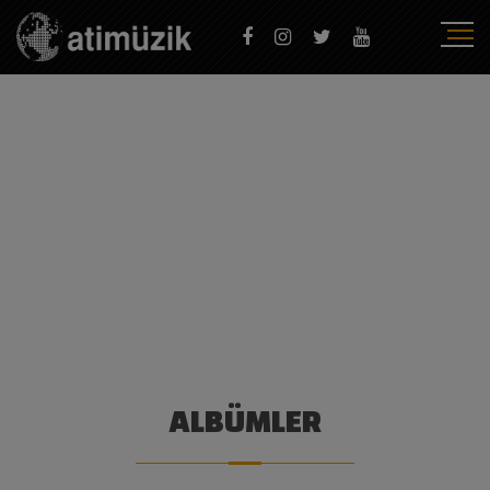
ARA
YARINLARIM ZORDA BENIM
Ana Sayfa
/
Ara
/
Yarınlarım Zorda Benim
ALBÜMLER