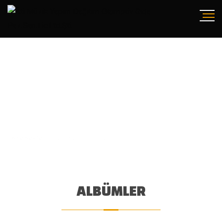
ARA
SATILIK AŞKLAR
Ana Sayfa
/
Ara
/
Satılık Aşklar
ALBÜMLER