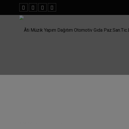
Ana Sayfa
/
Ara
/
Postacı