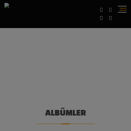
ARA
MENEVŞE KOYMUŞLAR
Ana Sayfa
/
Ara
/
Menevşe Koymuşlar
ALBÜMLER