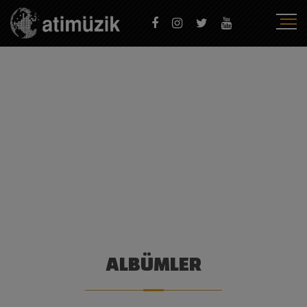
ARA
KARBEYAZ
Ana Sayfa
/
Ara
/
Karbeyaz
ALBÜMLER