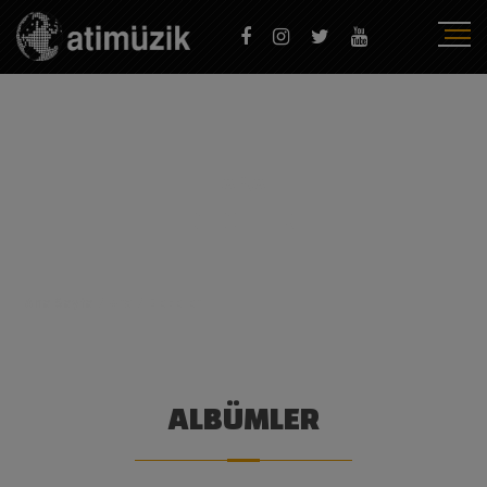
ARA
GECELER
Ana Sayfa
/
Ara
/
Geceler
ALBÜMLER