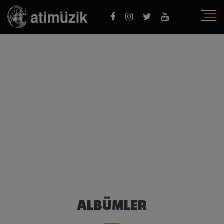
ARA
GÖZÜMÜN ÖNÜNDE OL
(ENSTRÜMANTAL)
Ana Sayfa
/
Ara
/
Gözümün Önünde Ol (Enstrümantal)
ALBÜMLER