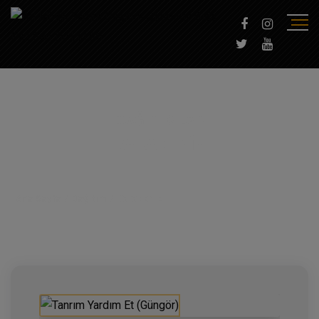
DAĞITIMLAR
KARADENIZ
Ana Sayfa
/
Dağıtım
/
Karadeniz