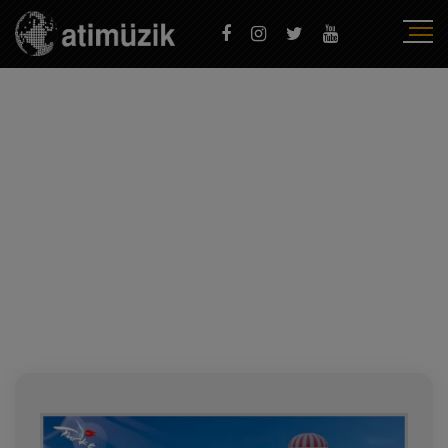
ALBÜM
TURKEY İNSTRUMENTAL 3
Ana Sayfa
/
Albümler
/
Turkey İnstrumental 3