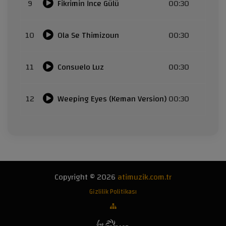
9
Fikrimin İnce Gülü
00:30
10
Ola Se Thimizoun
00:30
11
Consuelo Luz
00:30
12
Weeping Eyes (Keman Version)
00:30
Copyright © 2026
atimuzik.com.tr
Gizlilik Politikası