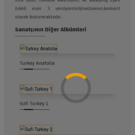
İnce Gülü, Olmasa Mektubun, ve Weeping Eyes
isimli eser 3 versiyon(orijinal,kanun,keman)
olarak bulunmaktadır.
Sanatçının Diğer Albümleri
Turkey Anatolia
Sufi Turkey 1