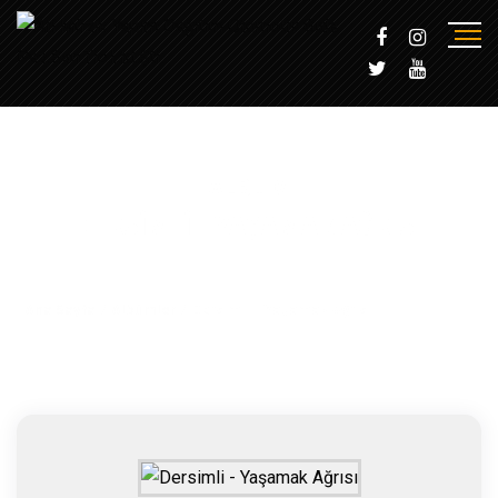
ALBÜM
DERSIMLI - YAŞAMAK AĞRISI
Ana Sayfa
/
Albümler
/
Dersimli - Yaşamak Ağrısı