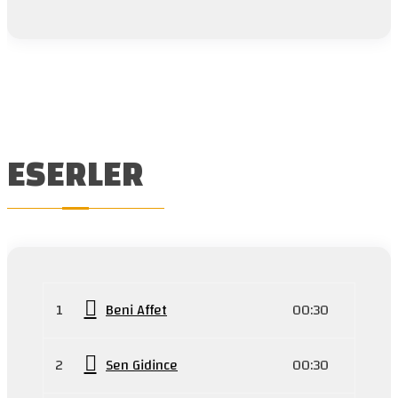
ESERLER
1
Beni Affet
00:30
2
Sen Gidince
00:30