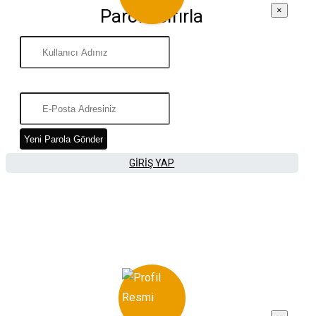
×
Parola Sıfırla
Yeni Parola Gönder
GIRIŞ YAP