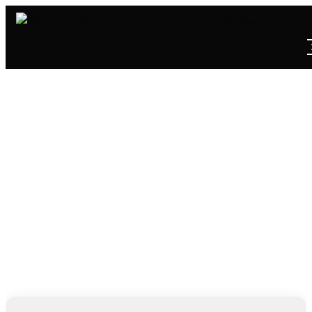
ALBÜM
BANA AŞKI SEN ANLAT
Ana Sayfa
/
Albümler
/
Bana Aşkı Sen Anlat