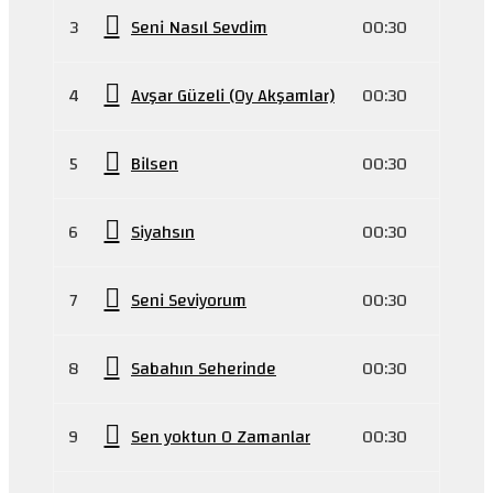
3
Seni Nasıl Sevdim
00:30
4
Avşar Güzeli (Oy Akşamlar)
00:30
5
Bilsen
00:30
6
Siyahsın
00:30
7
Seni Seviyorum
00:30
8
Sabahın Seherinde
00:30
9
Sen yoktun O Zamanlar
00:30