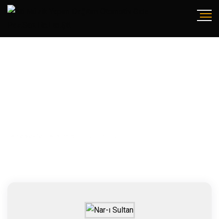
ALBÜM
NAR-I SULTAN
Ana Sayfa
/
Albümler
/
Nar-ı Sultan